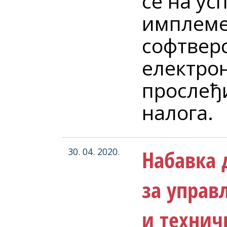
се на ус
имплеме
софтвер
електро
прослеђ
налога.
Набавка 
30. 04. 2020.
за упра
и технич