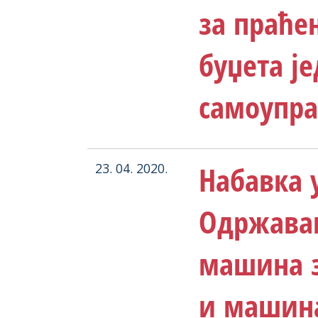
за праћ
буџета ј
самоуправ
Набавка у
23. 04. 2020.
Одржава
машина з
и машина