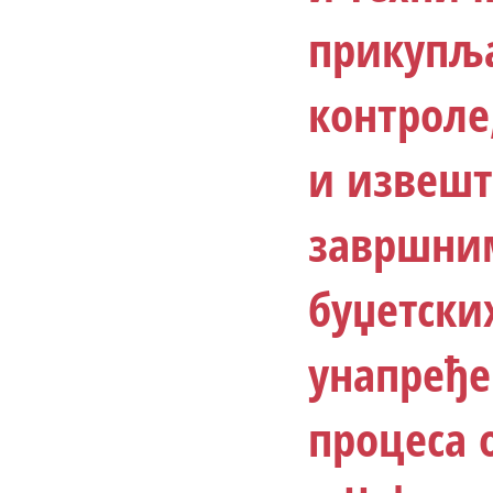
прикупља
контроле
и извешт
завршни
буџетски
унапређе
процеса 