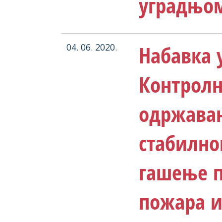
уградњо
Набавка у
04. 06. 2020.
Контролн
одржавањ
стабилно
гашење п
пожара и