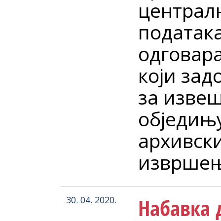
централ
податак
одговар
који зад
за изве
обједињу
архивски
извршењ
Набавка 
30. 04. 2020.