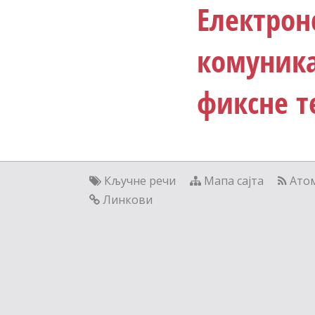
Електрон
комуника
фиксне т
Кључне речи
Мапа сајта
Ато
Линкови