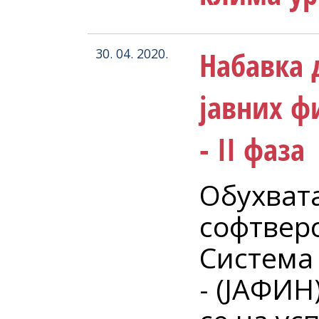
Набавка 
30. 04. 2020.
јавних ф
- II фаза
Обухват
софтвер
Система 
- (ЈАФИН)