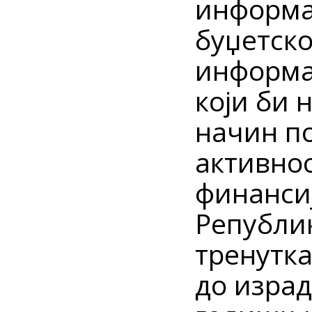
информа
буџетско
информа
који би 
начин п
активно
финансиј
Републик
тренутк
до изра