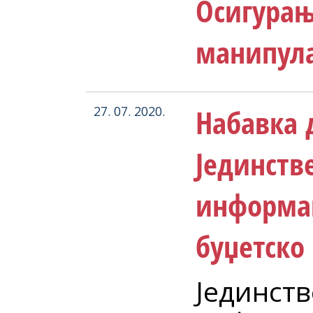
Осигурањ
манипул
Набавка 
27. 07. 2020.
Јединств
информац
буџетско
Јединст