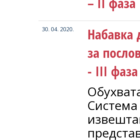
– II фаза
Набавка 
30. 04. 2020.
за посло
- III фаза
Обухват
Система
извешта
предста