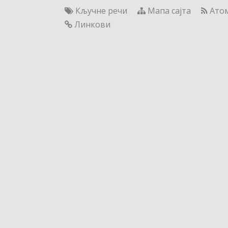
Кључне речи
Мапа сајта
Ато
Линкови