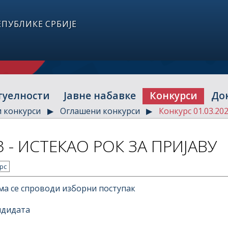
ПУБЛИКЕ СРБИЈЕ
туелности
Јавне набавке
Конкурси
До
и конкурси
Оглашени конкурси
Конкурс 01.03.2
3 - ИСТЕКАО РОК ЗА ПРИЈАВУ
рс
ма се спроводи изборни поступак
ндидата