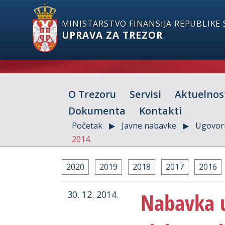
MINISTARSTVO FINANSIJA REPUBLIKE 
UPRAVA ZA TREZOR
O Trezoru
Servisi
Aktuelnos
Dokumenta
Kontakti
Početak
Javne nabavke
Ugovori
2014
2020
2019
2018
2017
2016
Nabavka u
30. 12. 2014.