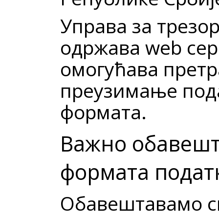
Управа за трезо
одржава web сер
омогућава претр
преузимање под
формата.
Важно обавешт
формата податк
Обавештавамо св