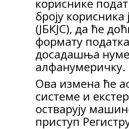
кориснике подат
броју корисника 
(ЈБКЈС), да ће до
формату податка,
досадашња нуме
алфанумеричку.
Ова измена ће а
системе и екстер
остварују машин
приступ Регистру