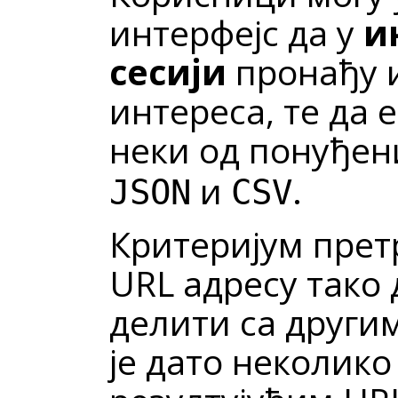
интерфејс да у
и
сесији
пронађу и
интереса, те да 
неки од понуђен
и
.
JSON
CSV
Критеријум прет
URL адресу тако 
делити са другим
је дато неколико