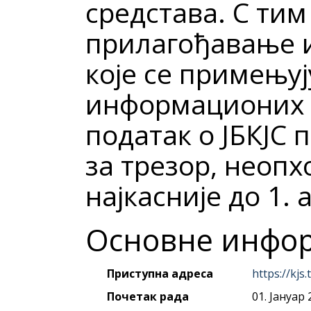
средстава. С тим 
прилагођавање 
које се примењуј
информационих с
податак о ЈБКЈС 
за трезор, неопх
најкасније до 1. 
Основне инфо
Приступна адреса
https://kjs.
Почетак рада
01. Јануар 