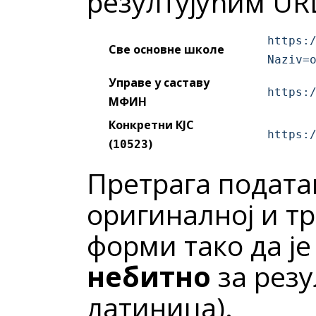
резултујућим UR
https:
Све основне школе
Naziv=
Управе у саставу
https:
МФИН
Конкретни КЈС
https:
(
)
10523
Претрага податак
оригиналној и т
форми тако да ј
небитно
за резу
латиница).