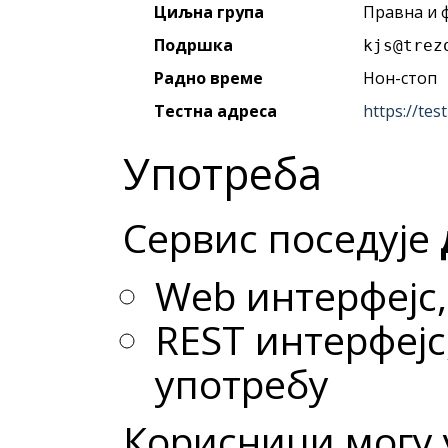
Циљна група
Правна и 
Подршка
kjs@trez
Радно време
Нон-стоп
Тестна адреса
https://test
Употреба
Сервис поседује
Web интерфејс,
REST интерфејс
употребу
Корисници могу