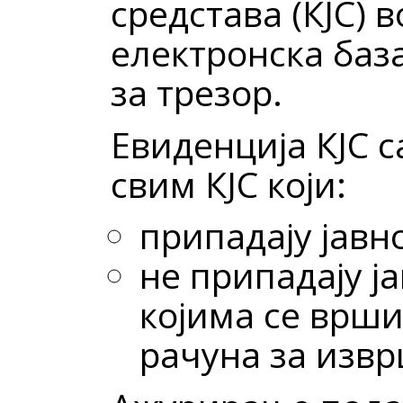
средстава (КЈС) в
електронска баз
за трезор.
Евиденција КЈС 
свим КЈС који:
припадају јавн
не припадају ј
којима се врши
рачуна за изв