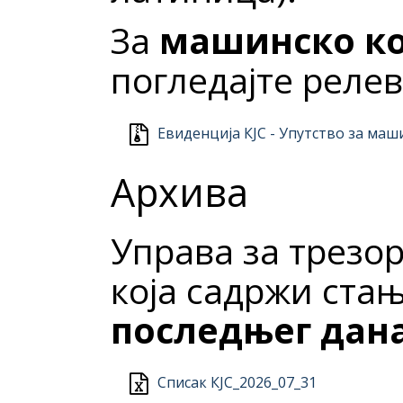
За
машинско к
погледајте реле
Евиденција КЈС - Упутство за маш
Архива
Управа за трезор
која садржи стањ
последњег дана
Списак КЈС_2026_07_31