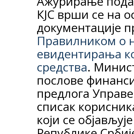
Ажурирање подат
КЈС врши се на о
документације п
Правилником о 
евидентирања ко
средства
. Минис
послове финанси
предлога Управе 
списак корисник
који се објављује
Републике Србиј