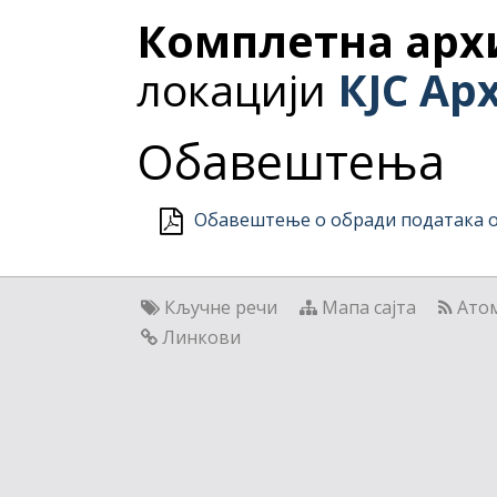
Комплетна арх
локацији
КЈС Ар
Обавештења
Обавештење о обради података о
Кључне речи
Мапа сајта
Ато
Линкови