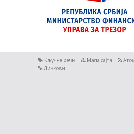
Кључне речи
Мапа сајта
Ато
Линкови