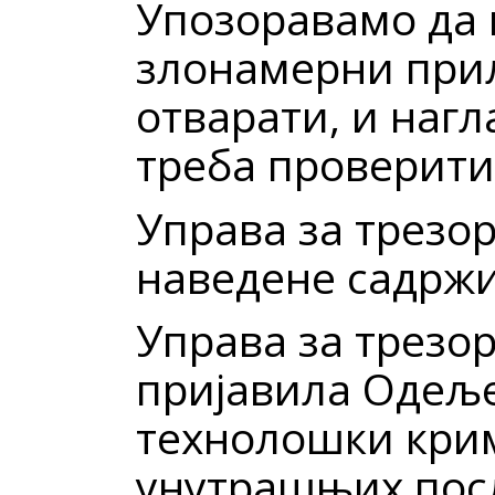
Упозоравамо да 
злонамерни прил
отварати, и наг
треба проверит
Управа за трезор
наведене садржи
Управа за трезор 
пријавила Одеље
технолошки кри
унутрашњих пос