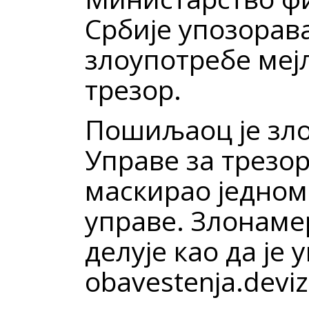
Србије упозорава
злоупотребе меј
трезор.
Пошиљаоц је зло
Управе за трезор,
маскирао једном
управе. Злонаме
делује као да је 
obavestenja.deviz