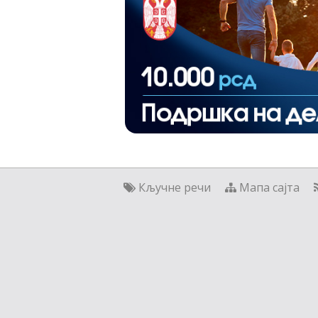
Кључне речи
Мапа сајта