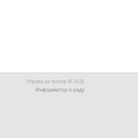
Управа за трезор © 2026
Информатор о раду