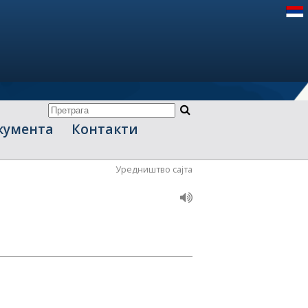
кумента
Контакти
Уредништво сајта