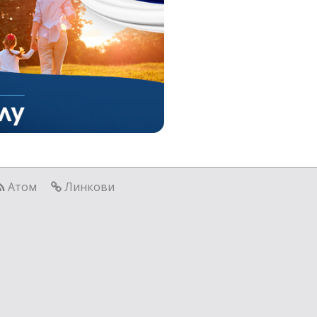
Атом
Линкови