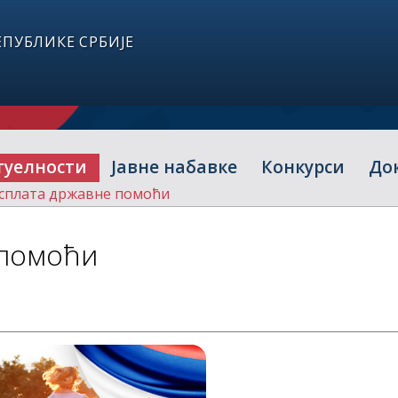
ПУБЛИКЕ СРБИЈЕ
туелности
Јавне набавке
Конкурси
До
сплата државне помоћи
 помоћи