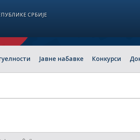
ПУБЛИКЕ СРБИЈЕ
туелности
Јавне набавке
Конкурси
До