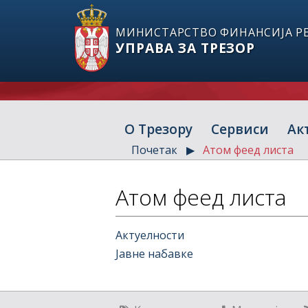
МИНИСТАРСТВО ФИНАНСИЈА РЕ
УПРАВА ЗА ТРЕЗОР
О Трезору
Сервиси
Ак
Почетак
Атом феед листа
Атом феед листа
Актуелности
Јавне набавке