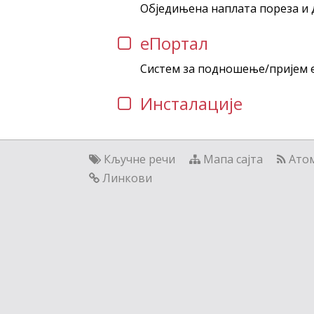
Обједињена наплата пореза и 
еПортал
Систем за подношење/пријем 
Инсталације
Кључне речи
Мапа сајта
Ато
Линкови