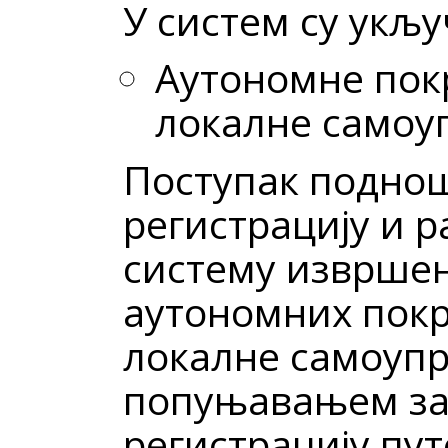
У систем су укљу
Аутономне пок
локалне самоу
Поступак поднош
регистрацију и 
систему изврше
аутономних покр
локалне самоупр
попуњавањем за
регистрацију пу