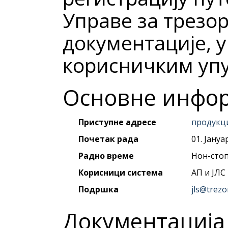
Управе за трезо
документације, у
корисничким упу
Основне инфо
Приступне адресе
продукц
Почетак рада
01. Јануа
Радно време
Нон-сто
Корисници система
АП и ЈЛС
Подршка
jls@trezo
Документација