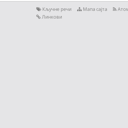
Кључне речи
Мапа сајта
Ато
Линкови