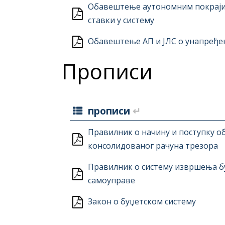
Обавештење аутономним покраји
ставки у систему
Обавештење АП и ЈЛС о унапређе
Прописи
прописи
↵
Правилник о начину и поступку о
консолидованог рачуна трезора
Правилник о систему извршења бу
самоуправе
Закон о буџетском систему