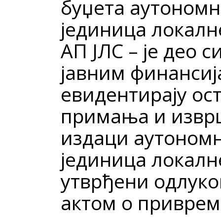
буџета аутономн
јединица локалн
АП ЈЛС – је део
јавним финансија
евидентирају ос
примања и изврш
издаци аутономн
јединица локалн
утврђени одлуко
актом о привре