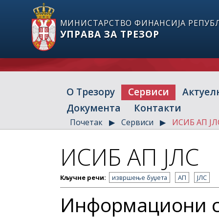
МИНИСТАРСТВО ФИНАНСИЈА РЕПУБЛ
УПРАВА ЗА ТРЕЗОР
О Трезору
Сервиси
Актуел
Документа
Контакти
Почетак
Сервиси
ИСИБ АП ЈЛ
ИСИБ АП ЈЛС
Кључне речи:
извршење буџета
АП
ЈЛС
Информациони 