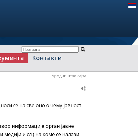
кумента
Контакти
Уредништво сајта
носи се на све оно о чему јавност
извор информације орган јавне
 медији и сл.) на коме се налази