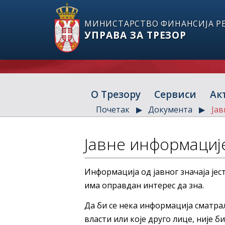
МИНИСТАРСТВО ФИНАНСИЈА РЕ
УПРАВА ЗА ТРЕЗОР
О Трезору
Сервиси
Ак
Почетак
Документа
Јав
Јавне информациј
Информација од јавног значаја јес
има оправдан интерес да зна.
Да би се нека информација сматрал
власти или које друго лице, није б