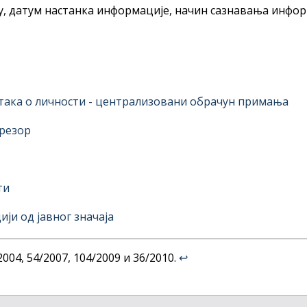
, датум настанка информације, начин сазнавања информ
ака о личности - централизовани обрачун примања
трезор
ти
ји од јавног значаја
004, 54/2007, 104/2009 и 36/2010.
↩