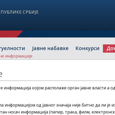
ПУБЛИКЕ СРБИЈЕ
туелности
Јавне набавке
Конкурси
До
не информације
е
те информација којом располаже орган јавне власти а од
а информацијом од јавног значаја није битно да ли је 
итан носач информација (папир, трака, филм, електронски