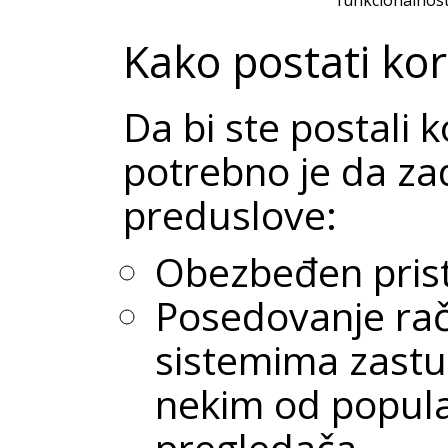
Kako postati kor
Da bi ste postali k
potrebno je da za
preduslove:
Obezbeđen prist
Posedovanje rač
sistemima zastup
nekim od popula
pregledača