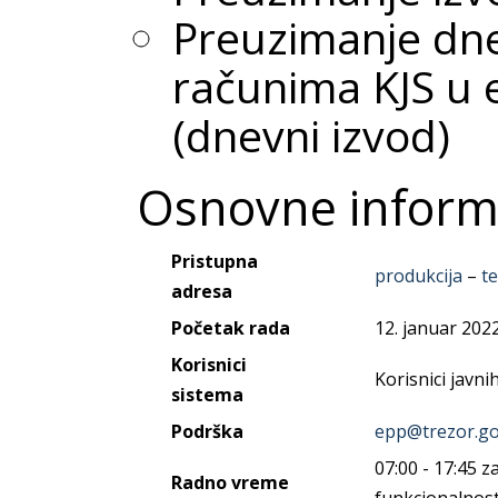
Preuzimanje dn
računima KJS u 
(dnevni izvod)
Osnovne inform
Pristupna
produkcija
–
te
adresa
Početak rada
12. januar 2022
Korisnici
Korisnici javni
sistema
Podrška
epp@trezor.go
07:00 - 17:45 
Radno vreme
funkcionalnost