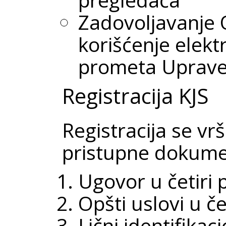
Zadovoljavanje 
korišćenje elek
prometa Uprave 
Registracija KJS
Registracija se v
pristupne dokume
Ugovor u četiri 
Opšti uslovi u če
Lični identifika