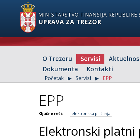
MINISTARSTVO FINANSIJA REPUBLIKE 
UPRAVA ZA TREZOR
O Trezoru
Servisi
Aktuelnos
Dokumenta
Kontakti
Početak
Servisi
EPP
EPP
Ključne reči:
elektronska plaćanja
Elektronski platni