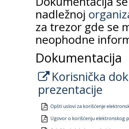
Dokumentacija se
nadležnoj
organiza
za trezor gde se 
neophodne informa
Dokumentacija
Korisnička do
prezentacije
Opšti uslovi za korišćenje elektron
Ugovor o korišćenju elektronskog p