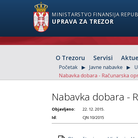
MINISTARSTVO FINANSIJA REPUBL
UPRAVA ZA TREZOR
O Trezoru
Servisi
Aktue
Početak
Javne nabavke
U
Nabavka dobara - Računarska opr
Nabavka dobara - 
Objavljeno:
22. 12. 2015.
Id:
CJN 10/2015