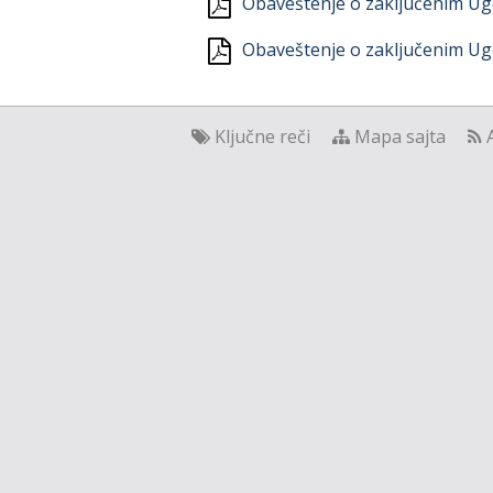
Obaveštenje o zaključenim Ugo
Obaveštenje o zaključenim Ugo
Ključne reči
Mapa sajta