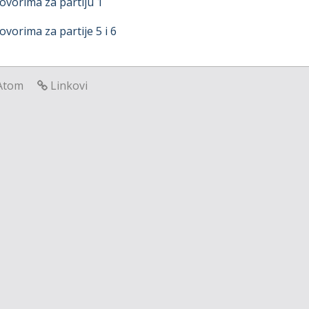
vorima za partiju 1
vorima za partije 5 i 6
Atom
Linkovi