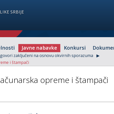
IKE SRBIJE
lnosti
Javne nabavke
Konkursi
Dokume
govori zaključeni na osnovu okvirnih sporazuma
eme i štampači
Računarska opreme i štampači