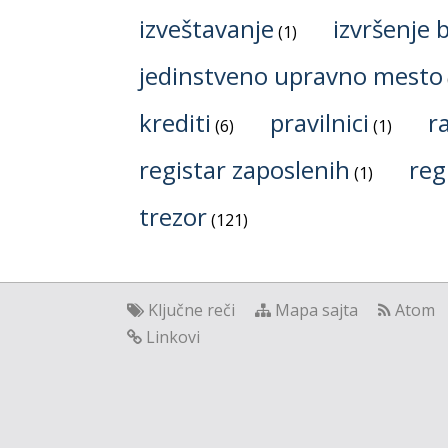
izveštavanje
izvršenje 
1
jedinstveno upravno mesto
krediti
pravilnici
r
6
1
registar zaposlenih
reg
1
trezor
121
Ključne reči
Mapa sajta
Atom
Linkovi