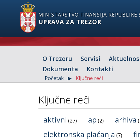
MINISTARSTVO FINANSIJA REPUBLIKE 
UPRAVA ZA TREZOR
O Trezoru
Servisi
Aktuelnos
Dokumenta
Kontakti
Početak
Ključne reči
Ključne reči
aktivni
ap
arhiva
27
2
elektronska plaćanja
fi
7