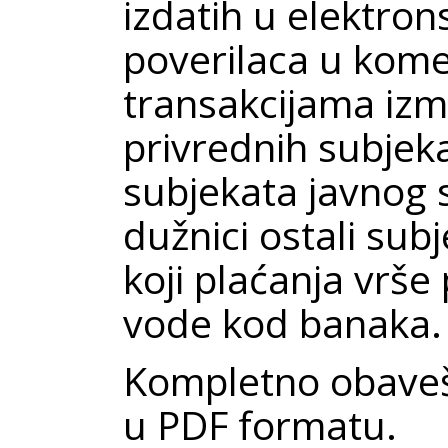
izdatih u elektro
poverilaca u kome
transakcijama izm
privrednih subje
subjekata javnog 
dužnici ostali subj
koji plaćanja vrše
vode kod banaka.
Kompletno obaveš
u PDF formatu.