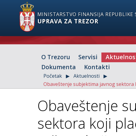
MINISTARSTVO FINANSIJA REPUBLIKE 
UPRAVA ZA TREZOR
O Trezoru
Servisi
Aktuelnos
Dokumenta
Kontakti
Početak
Aktuelnosti
Obaveštenje subjektima javnog sektora k
Obaveštenje su
sektora koji pl