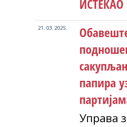
ИСТЕКАО 
Обавеште
21. 03. 2025.
подношењ
сакупљањ
папира уз
партијам
Управа з