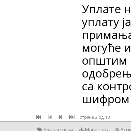
Уплате н
уплату ј
примања
могуће 
општим 
одобрења
са контр
шифром 
страна 2 од 13
Кључне речи
Мапа сајта
Ато