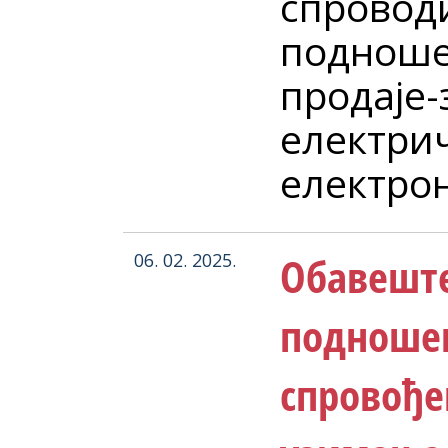
спровод
подноше
продаје
електри
електрон
Обавеште
06. 02. 2025.
подношењ
спровође