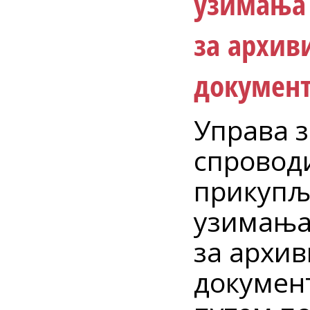
узимања 
за архив
документ
Управа з
спровод
прикупљ
узимања 
за архи
докумен