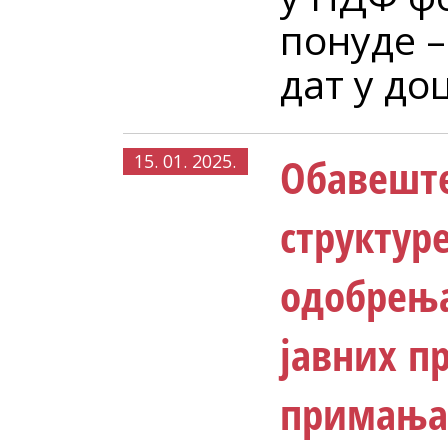
понуде –
дат у до
Обавешт
15. 01. 2025.
структуре
одобрења
јавних п
примања