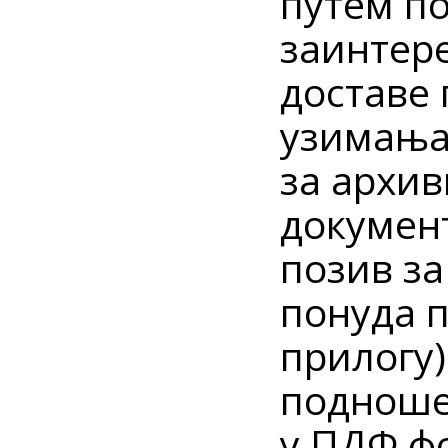
путем по
заинтер
доставе 
узимања 
за архи
докумен
позив з
понуда п
прилогу)
подноше
у ПДФ ф