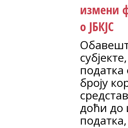
измени ф
о ЈБКЈС
Обавешт
субјекте
податка 
броју ко
средстава
доћи до
податка,